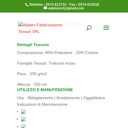
Telefono : 0574 813731 - Fax : 0574 810518
adatexsrl@gmail.com
t-rombi-g80p20c200
Dettagli Tessuto
Composizione: 80% Poliestere - 20% Cotone
Famiglia Tessuti: Traforati Inciso
Peso : 200 g/m2
Altezza : 150 cm
UTILIZZO E MANUTENZIONE
Uso :
Abbigliamento | Arredamento | Oggettistica
Indicazioni di Manutenzione :